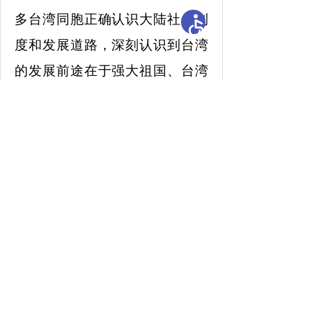
多台湾同胞正确认识大陆社会制
度和发展道路，深刻认识到台湾
的发展前途在于强大祖国、台湾
同胞的利益福祉系于中华民族伟
大复兴。今年是大陆“十五五”开
局之年，我们愿同广大台湾同胞
共享发展机遇和成果、共同壮大
中华民族经济。国共两党要巩固
政治互信，保持良性互动，团结
两岸同胞，携手共创祖国统一、
民族复兴的美好未来。