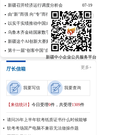
新疆召开经济运行调度分析会
07-19
由“新”而强 向“专”而行——新疆中小企业...
07-13
以实干实绩推动中国式现代化新疆实践迈出坚...
07-13
乌鲁木齐金砖国家数字产业生态合作网络城市...
07-08
新疆这个AI创新大赛频现“金点子”
07-08
第十一届“创客中国”自治区中小企业创新创...
06-17
新疆中小企业公共服务平台
更多+
厅长信箱
我要写信
我要查询
【来信统计】
今日受理
0
件，共受理
1309
件
请问26年上半年软考纸质证书什么时候能够
软考考场国产电脑不兼容无法做操作题