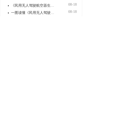
08-18
《民用无人驾驶航空器生产管理若干...
08-18
一图读懂《民用无人驾驶航空器生产...
06-24
《新疆维吾尔自治区工业和信息化专...
06-03
《新疆维吾尔自治区企业技术改造投...
重点领域信息
网站年报
机构概况
专题专栏
办事统计
公务邮箱
公开
法宣在线
我要举报