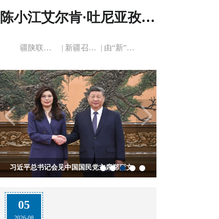
陈小江艾尔肯·吐尼亚孜在自治区工信厅调研...
疆陕联动强赋能 专精特新促升级——自治...
|
新疆召开经济运行调度分析会
|
由“新”而强 向“专”而行——新疆中小...
习近平总书记会见中国国民党主席郑丽文
05
2026-08