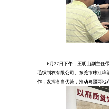
6
月
27
日下
午，王明山副主任
毛织制衣有限公司、东莞市珠江啤
作
，发挥各自优势，推动
粤
疆
两地