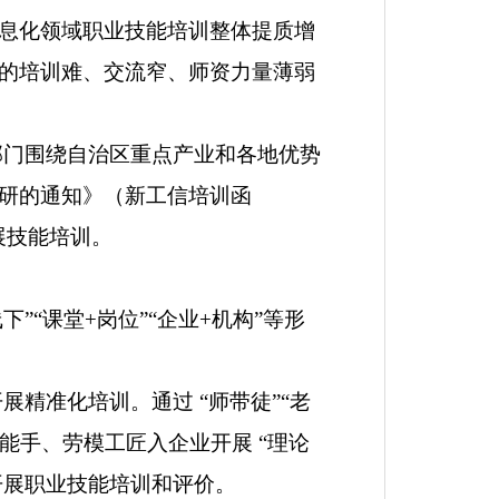
息化领域职业技能培训整体提质增
的培训难、交流窄、师资力量薄弱
部门围绕自治区重点产业和各地优势
研的通知》（新工信培训函
展技能培训。
线下
”“
课堂
+
岗位
”“
企业
+
机构
”
等形
开展精准化培训。通过
“
师带徒
”“
老
术能手、劳模工匠入企业开展
“
理论
开展职业技能培训和评价。