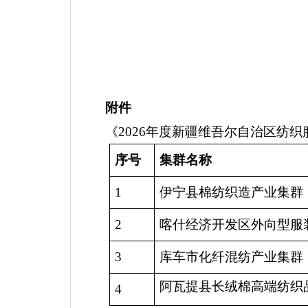
附件
《
2026
年度
新疆维吾尔自治区纺织
序号
集群名称
1
伊宁县棉纺织造
产业集群
2
喀什经济开发区外向型服
3
库车市化纤混纺产业集群
阿瓦提县长绒棉高端纺织
4