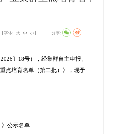
【字体:
大
中
小
】
分享:
〔
2026
〕
18
号
）
，经集群自主申报、
重点培育名单（第二批）
》，现予
）
》公示名单