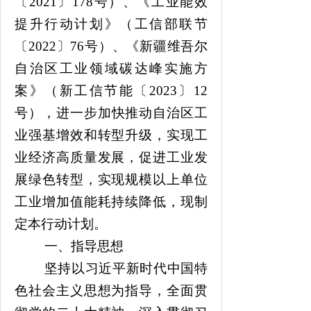
〔
2021〕178号
）、《
工业能效
提升行动计划
》（
工信部联节
〔
2022〕76号
）、《
新疆维吾尔
自治区工业领域碳达峰实施方
案
》（
新工信节能〔
2023〕12
号
）
，
进一步
加快推动自治区工
业强基增效和转型升级
，
实现工
业经济高质量发展
，
促进
工业发
展
绿色转型，
实现
规模以上单位
工业增加值能耗持续降低，
现
制
定本行动计划。
一、指导思想
坚持
以习近平新时代中国特
色社会主义思想为指导，
全面贯