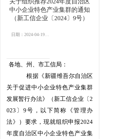
关于组织推荐2024年度自治区
中小企业特色产业集群的通知
（新工信企业〔2024〕9号）
日期：2024-04-19 11:32
作者：
浏览次数：
7473
次
各地、州、市工信局：
根据《
新疆维吾尔自治区
关于
促进中小企业特色产业集群
发展暂行办法》（
新工信企业
〔
2
02
3
〕
9
号，以下简称《
管理
办
法》）
要求
，现就组织
申报
20
24
年度
自治区
中小企业特色产业集