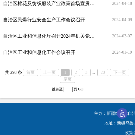
自治区棉花及纺织服装产业政策首场宣贯会在巴州召开
2024-04-18
自治区民爆行业安全生产工作会议召开
2024-04-09
自治区工业和信息化厅召开2024年机关党建暨党风廉政建设和反腐败工作会议
2024-03-07
自治区工业和信息化工作会议召开
2024-01-19
共 298 条
首页
上一页
1
2
3
...
20
下一页
尾页
跳转至
页
GO
主办：新疆维吾尔自
地址：新疆乌鲁木齐
政策咨询