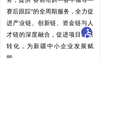
赛后跟踪”的全周期服务，全力促
进产业链、创新链、资金链与人
才链的深度融合，促进项目成果
转化，为新疆中小企业发展赋
能。
目前，新疆中小企业发展势
头良好，截至2026年5月底，新疆
中小微企业达66.86万户，同比增
长10.9%。通过实施专精特新中
小企业倍增培育行动计划，累计
培育创新型中小企业2815户，专
精特新中小企业1303户，专精特